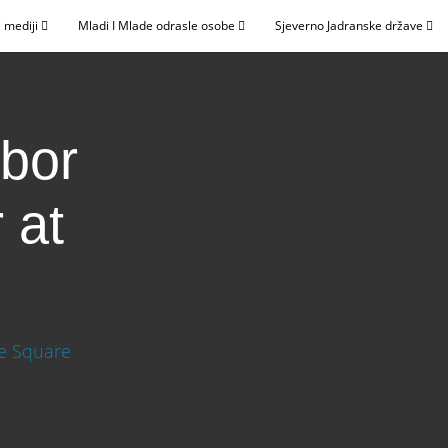
 mediji
Mladi I Mlade odrasle osobe
Sjeverno Jadranske države
Zbor
 at