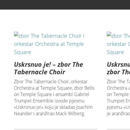
Uskrsnuo je! – zbor The
Uskrsnu
Tabernacle Choir
zbor Th
Zbor The Tabernacle Choir, orkestar
Zbor The T
Orchestra at Temple Square, zbor Bells
Orchestra 
on Temple Square i ansambl Gabriel
on Temple 
Trumpet Ensemble izvode pjesmu
Trumpet En
»Uskrsnuo je!« koju je skladao Joachim
pjesmu »Us
Neander i aranžirao Mack Wilberg.
je aranžira