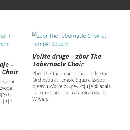
Volite druge – zbor The
Tabernacle Choir
aje –
 Choir
Zbor The Tabernacle Choir i orkestar
Orchestra at Temple Square izvode
orkestar
pjesmu »Volite druge« koju je skladala
izvode
Luacine Clark Fox, a aranžirao Mack
je« u
Wilberg.
oju je