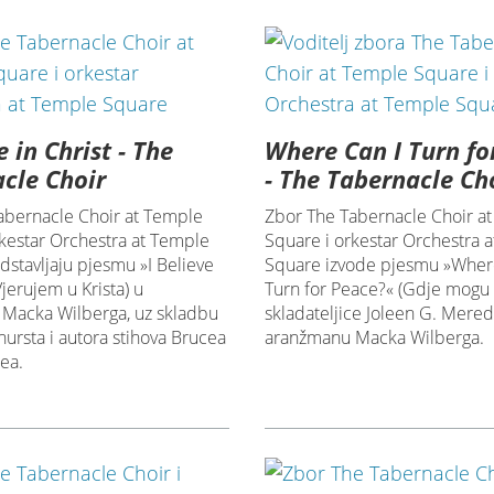
e in Christ - The
Where Can I Turn fo
cle Choir
- The Tabernacle Ch
abernacle Choir at Temple
Zbor The Tabernacle Choir a
rkestar Orchestra at Temple
Square i orkestar Orchestra 
stavljaju pjesmu »I Believe
Square izvode pjesmu »Wher
Vjerujem u Krista) u
Turn for Peace?« (Gdje mogu 
Macka Wilberga, uz skladbu
skladateljice Joleen G. Meredi
ursta i autora stihova Brucea
aranžmanu Macka Wilberga.
ea.