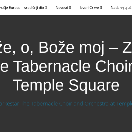
ručje Europa – središnji dio
Novosti
Izvori Crkve
Nadahnjujući
že, o, Bože moj – 
e Tabernacle Choir
Temple Square