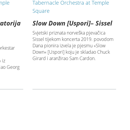
ratorija
Slow Down [Uspori]– Sissel
Svjetski priznata norveška pjevačica
Sissel tijekom koncerta 2019. povodom
Dana pionira izvela je pjesmu »Slow
orkestar
Down« [Uspori] koju je skladao Chuck
Girard i aranžirao Sam Cardon.
 iz
adao Georg