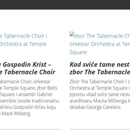
 Gospodin Krist –
Kad sviće tame nest
e Tabernacle Choir
zbor The Tabernacle
abernacle Choir, orkestar
Zbor The Tabernacle Choir i 
at Temple Square, zbor Bells
Orchestra at Temple Square 
Square i ansambl Gabriel
pjesmu »Kad sviće tame nesta
semble izvode tradicionalnu
aranžmanu Macka Wilberga, k
krsnu Gospodin Krist« koju
skladao George Careless.
o Mack Wilberg.