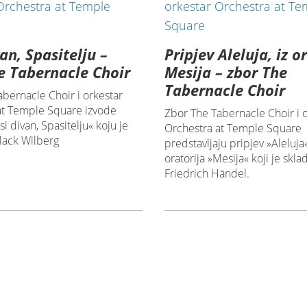
van, Spasitelju –
Pripjev Aleluja, iz o
e Tabernacle Choir
Mesija – zbor The
Tabernacle Choir
bernacle Choir i orkestar
at Temple Square izvode
Zbor The Tabernacle Choir i 
si divan, Spasitelju« koju je
Orchestra at Temple Square
Mack Wilberg
predstavljaju pripjev »Aleluja«
oratorija »Mesija« koji je skl
Friedrich Händel.