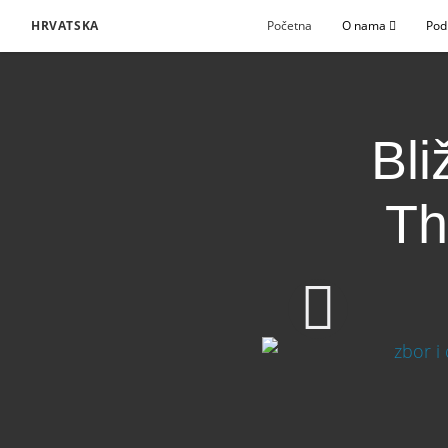
HRVATSKA
Početna
O nama
Pod
Bli
Th