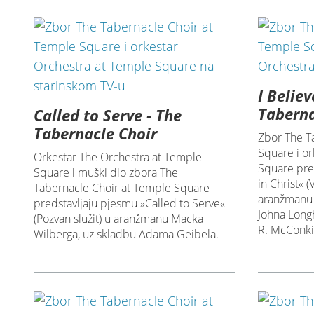
I Believ
Taberna
Called to Serve - The
Tabernacle Choir
Zbor The T
Square i o
Orkestar The Orchestra at Temple
Square pred
Square i muški dio zbora The
in Christ« (
Tabernacle Choir at Temple Square
aranžmanu 
predstavljaju pjesmu »Called to Serve«
Johna Longh
(Pozvan služit) u aranžmanu Macka
R. McConki
Wilberga, uz skladbu Adama Geibela.