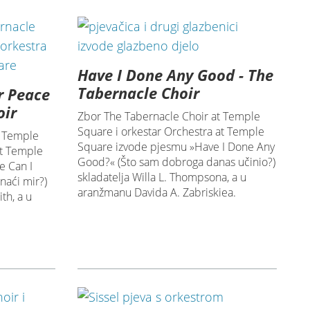
Have I Done Any Good - The
Tabernacle Choir
r Peace
oir
Zbor The Tabernacle Choir at Temple
Square i orkestar Orchestra at Temple
t Temple
Square izvode pjesmu »Have I Done Any
at Temple
Good?« (Što sam dobroga danas učinio?)
e Can I
skladatelja Willa L. Thompsona, a u
naći mir?)
aranžmanu Davida A. Zabriskiea.
th, a u