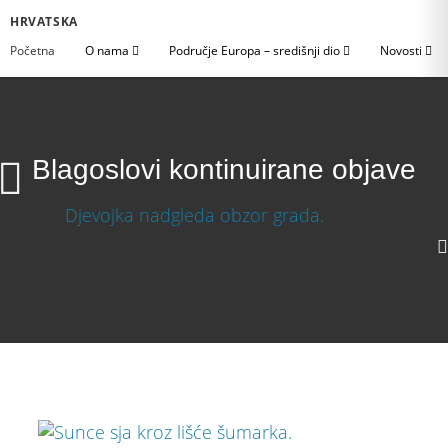
HRVATSKA
Početna
O nama
Područje Europa – središnji dio
Novosti
Blagoslovi kontinuirane objave
Blagoslovi kontinuirane objave
1080p