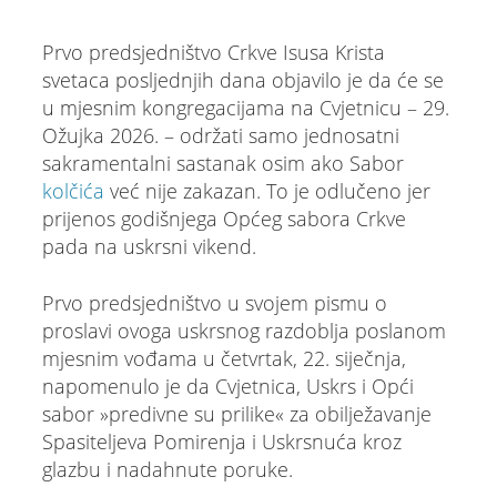
Prvo predsjedništvo Crkve Isusa Krista
svetaca posljednjih dana objavilo je da će se
u mjesnim kongregacijama na Cvjetnicu – 29.
Ožujka 2026. – održati samo jednosatni
sakramentalni sastanak osim ako Sabor
kolčića
već nije zakazan. To je odlučeno jer
prijenos godišnjega Općeg sabora Crkve
pada na uskrsni vikend.
Prvo predsjedništvo u svojem pismu o
proslavi ovoga uskrsnog razdoblja poslanom
mjesnim vođama u četvrtak, 22. siječnja,
napomenulo je da Cvjetnica, Uskrs i Opći
sabor »predivne su prilike« za obilježavanje
Spasiteljeva Pomirenja i Uskrsnuća kroz
glazbu i nadahnute poruke.