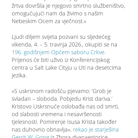
žrtva dovršila je njegovo smrtno službeništvo,
omogućujući nam da živimo s našim
Nebeskim Ocem za vječnost.«
Ljudi diljem svijeta pozvani su sljedećeg
vikenda, 4. – 5. travnja 2026., okupiti se na
196. godišnjem Općem saboru Crkve
.
Prijenos će biti uživo iz Konferencijskog
centra u Salt Lake Cityju u Uti na desetcima
jezika.
»S uskrsnom radošću pjevamo: ‘Grob je
svladan – sloboda. Pobjedu Krist dariva.’
Kristovo Uskrsnuće oslobađa nas od smrti,
od slabosti vremena i nesavršenosti
tjelesnosti. Pomirenje Isusa Krista također
nas duhovno obnavlja«,
rekao je starješina
Gerrit W. Gong
iz Zbora dvanaestorice