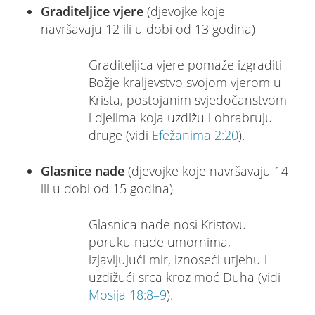
Graditeljice vjere
(djevojke koje
navršavaju 12 ili u dobi od 13 godina)
Graditeljica vjere pomaže izgraditi
Božje kraljevstvo svojom vjerom u
Krista, postojanim svjedočanstvom
i djelima koja uzdižu i ohrabruju
druge (vidi
Efežanima 2:20
).
Glasnice nade
(djevojke koje navršavaju 14
ili u dobi od 15 godina)
Glasnica nade nosi Kristovu
poruku nade umornima,
izjavljujući mir, iznoseći utjehu i
uzdižući srca kroz moć Duha (vidi
Mosija 18:8–9
).