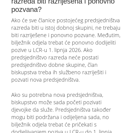
razreda biti razriješena i ponovno
pozvana?
Ako će sve članice postojećeg predsjedništva
razreda biti u istoj dobnoj skupini, ne trebaju
biti razriješene i ponovno pozvane. Međutim,
bilježnik odjela trebat će ponovno dodijeliti
pozive u LCR-u 1. lipnja 2026. Ako
predsjedništvo razreda neće postati
predsjedništvo dobne skupine, član
biskupstva treba ih službeno razriješiti i
pozvati nova predsjedništva.
Ako su potrebna nova predsjedništva,
biskupstvo može sada početi pozivati
djevojke da služe. Predsjedništva također
mogu biti podržana i odijeljena sada, no
bilježnik odjela trebat će pričekati s
dodjeljivanjem poziva u LCR-u do 1. lipnja