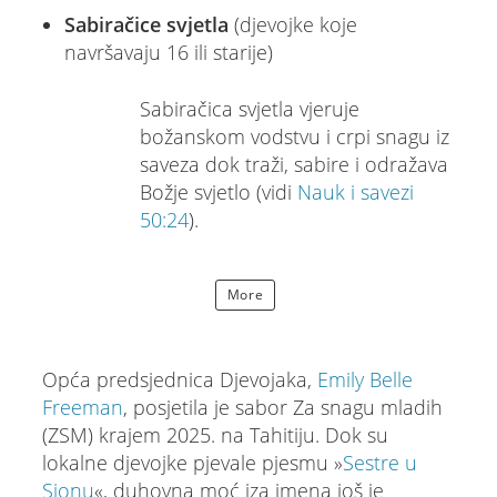
Sabiračice svjetla
(djevojke koje
navršavaju 16 ili starije)
Sabiračica svjetla vjeruje
božanskom vodstvu i crpi snagu iz
saveza dok traži, sabire i odražava
Božje svjetlo (vidi
Nauk i savezi
50:24
).
More
Opća predsjednica Djevojaka,
Emily Belle
Freeman
, posjetila je sabor Za snagu mladih
(ZSM) krajem 2025. na Tahitiju. Dok su
lokalne djevojke pjevale pjesmu »
Sestre u
Sionu
«, duhovna moć iza imena još je