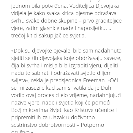
jednom bila potvrđena. Voditeljica Djevojaka
vidjela je kako svaka kitica pjesme odražava
svrhu svake dobne skupine – prvo graditeljice
vjere, zatim glasnice nade i naposljetku, u
trećoj kitici sakupljačice svjetla.
»Dok su djevojke pjevale, bila sam nadahnuta
sjetiti se tih djevojaka koje obdržavaju saveze,
čija bi svrha i misija bila izgraditi vjeru, dijeliti
nadu te sabirati i odražavati svjetlo diljem
svijeta«, rekla je predsjednica Freeman. »Oči
su mi zasuzile kad sam shvatila da je Duh
vodio ovaj proces cijelo vrijeme, nadahnjujući
nazive vjere, nade i svjetla koji će pomoći
Božjim kćerima živjeti kao Kristove učenice i
pripremiti ih za ulazak u doživotno
sestrinstvo dobrotvornosti – Potporno
društvo.«