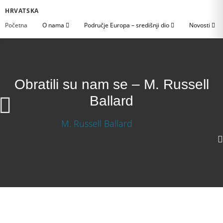
HRVATSKA
Početna
O nama
Područje Europa – središnji dio
Novosti
Obratili su nam se – M. Russell
Ballard
1080p