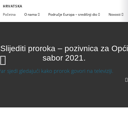
HRVATSKA
Početna
O nama
Područje Europa – središnji dio
Novosti
Slijediti proroka – pozivnica za Opći
sabor 2021.
Slijediti proroka – pozivnica za Opći sabor 2020.
1080p