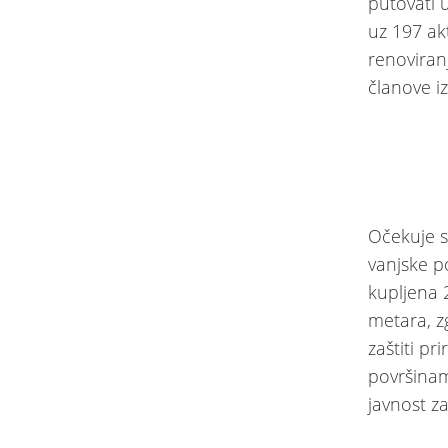
putovati 
uz 197 akt
renoviran
članove i
Očekuje s
vanjske p
kupljena 
metara, z
zaštiti p
površinam
javnost z