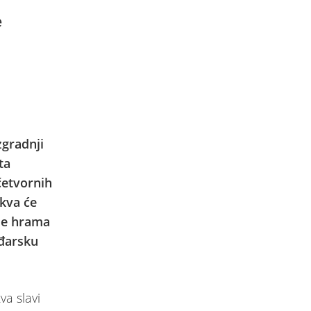
e
zgradnji
ta
četvornih
rkva će
lje hrama
ađarsku
va slavi