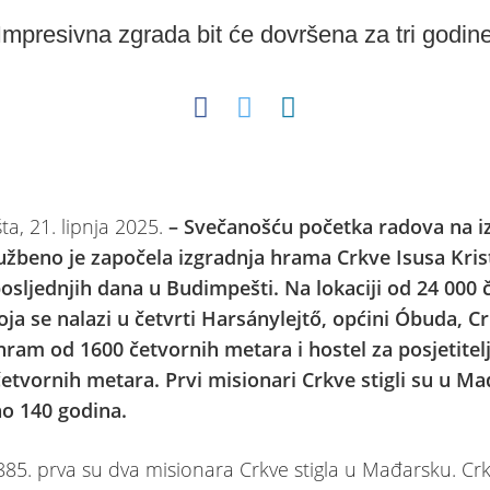
Impresivna zgrada bit će dovršena za tri godin
a, 21. lipnja 2025.
– Svečanošću početka radova na i
užbeno je započela izgradnja hrama Crkve Isusa Kris
osljednjih dana u Budimpešti. Na lokaciji od 24 000 
ja se nalazi u četvrti Harsánylejtő, općini Óbuda, C
 hram od 1600 četvornih metara i hostel za posjetite
etvornih metara. Prvi misionari Crkve stigli su u M
no 140 godina.
85. prva su dva misionara Crkve stigla u Mađarsku. Crk