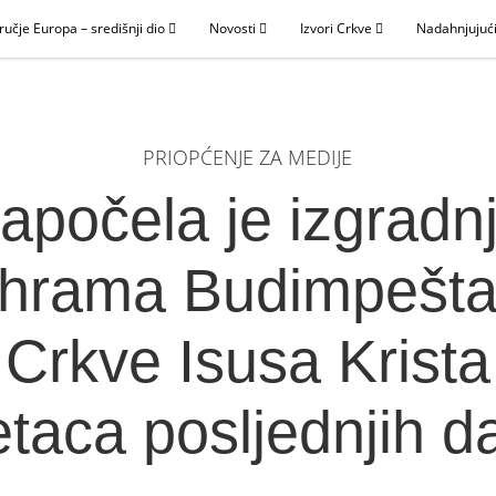
ručje Europa – središnji dio
Novosti
Izvori Crkve
Nadahnjujući
PRIOPĆENJE ZA MEDIJE
apočela je izgradn
hrama Budimpešt
Crkve Isusa Krista
etaca posljednjih d