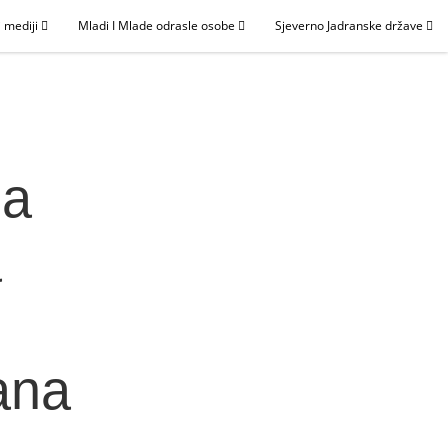
 mediji
Mladi I Mlade odrasle osobe
Sjeverno Jadranske države
ja
a
ana