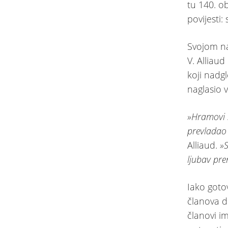
tu 140. o
povijesti
Svojom na
V. Alliau
koji nadg
naglasio 
»Hramovi s
prevladao 
Alliaud.
»
ljubav pre
Iako goto
članova d
članovi i