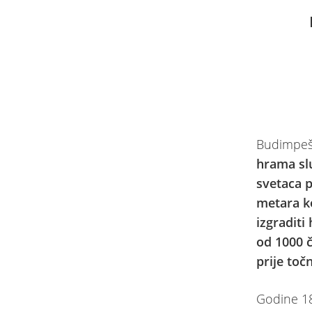
Budimpešt
hrama sl
svetaca p
metara ko
izgraditi
od 1000 č
prije toč
Godine 18