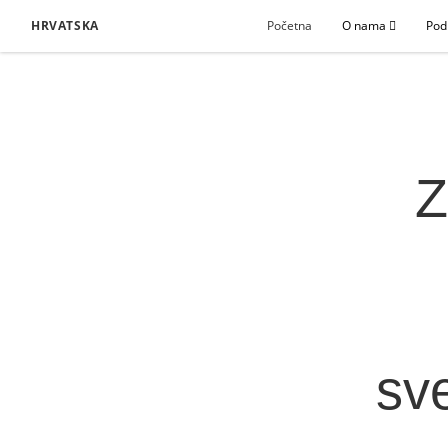
HRVATSKA
Početna
O nama
Pod
Z
sv