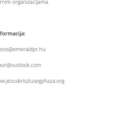
rnim organizacijama.
nformacija:
katos@emeraldpr.hu
abor@outlook.com
ww.jezuskrisztusegyhaza.org