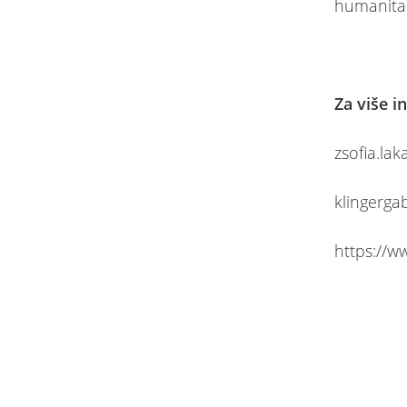
humanita
Za više i
zsofia.la
klingerg
https://w