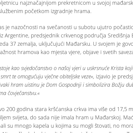
bljetnicu najznačajnijom prekretnicom u svojoj mađarsk
: službenim početkom izgradnje hrama.
s je nazočnosti na svečanosti u subotu ujutro počast
d iz Argentine, predsjednik crkvenog područja Središnja
leda 37 zemalja, uključujući Mađarsku. U svojem je gov
važnost hramova kao mjesta vjere, objave i svetih savez
toje kao svjedočanstvo o našoj vjeri u uskrsnuće Krista koji
smrt te omogućuju vječne obiteljske veze«,
izjavio je preds
Svaki hram uistinu je Dom Gospodnji i simbolizira Božju d
ma čovječanstvu.«
vo 200 godina stara kršćanska crkva ima više od 17,5 mi
iljem svijeta, do sada nije imala hram u Mađarskoj. Ma
mali su mnogo kapela u kojima su mogli štovati, no mora