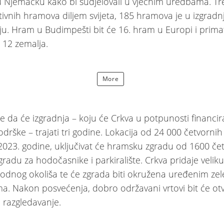
u Njemačku kako bi sudjelovali u vječnim uredbama. Tr
ivnih hramova diljem svijeta, 185 hramova je u izgradnji 
ju. Hram u Budimpešti bit će 16. hram u Europi i prima
z 12 zemalja.
More
e da će izgradnja – koju će Crkva u potpunosti financir
odrške – trajati tri godine. Lokacija od 24 000 četvorni
2023. godine, uključivat će hramsku zgradu od 1600 če
gradu za hodočasnike i parkiralište. Crkva pridaje velik
rirodnog okoliša te će zgrada biti okružena uređenim ze
a. Nakon posvećenja, dobro održavani vrtovi bit će ot
a razgledavanje.