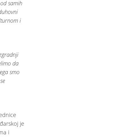
a od samih
duhovni
lturnom i
zgradnji
elimo da
 čega smo
 se
jednice
đarskoj je
ma i