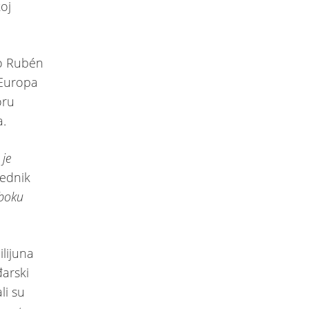
oj
io Rubén
 Europa
oru
a.
 je
jednik
uboku
lijuna
đarski
li su