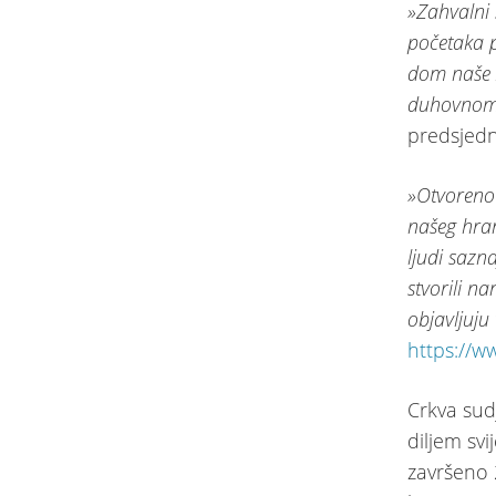
»Zahvalni
početaka 
dom naše z
duhovnom 
predsjedn
»Otvoreno 
našeg hra
ljudi sazn
stvorili n
objavljuju 
https://w
Crkva sud
diljem sv
završeno 