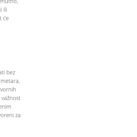
enutno,
ili
t će
ati bez
h metara,
tvornih
u važnost
lenim
voreni za