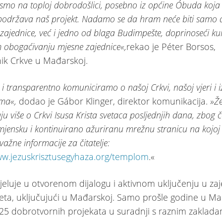
 smo na toploj dobrodošlici, posebno iz općine Óbuda koj
podržava naš projekt. Nadamo se da hram neće biti samo 
ajednice, već i jedno od blaga Budimpešte, doprinoseći ku
obogaćivanju mjesne zajednice«,
rekao je Péter Borsos,
ik Crkve u Mađarskoj.
i transparentno komuniciramo o našoj Crkvi, našoj vjeri i i
ma«,
dodao je Gábor Klinger, direktor komunikacija.
»Ž
aju više o Crkvi Isusa Krista svetaca posljednjih dana, zbog
amjensku i kontinuirano ažuriranu mrežnu stranicu na kojoj
važne informacije za čitatelje:
ww.jezuskrisztusegyhaza.org/templom
.«
jeluje u otvorenom dijalogu i aktivnom uključenju u za
ijeta, uključujući u Mađarskoj. Samo prošle godine u Ma
25 dobrotvornih projekata u suradnji s raznim zaklada