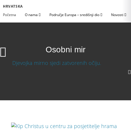
HRVATSKA
Početna
O nama
Područje Europa – središnji dio
Novosti
Osobni mir
Osobni mir
Preuzmi video