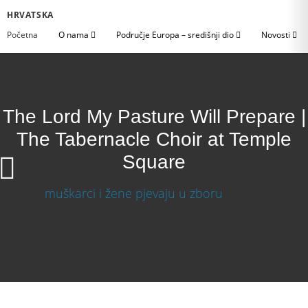
HRVATSKA
Početna
O nama
Područje Europa – središnji dio
Novosti
The Lord My Pasture Will Prepare |
The Tabernacle Choir at Temple
Square