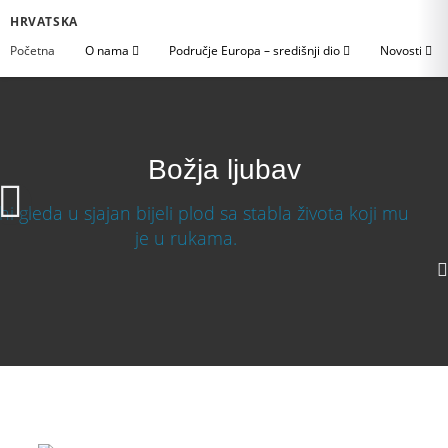
HRVATSKA
Početna
O nama
Područje Europa – središnji dio
Novosti
Božja ljubav
Božja ljubav
1080p