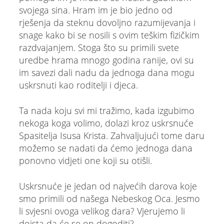
svojega sina. Hram im je bio jedno od
rješenja da steknu dovoljno razumijevanja i
snage kako bi se nosili s ovim teškim fizičkim
razdvajanjem. Stoga što su primili svete
uredbe hrama mnogo godina ranije, ovi su
im savezi dali nadu da jednoga dana mogu
uskrsnuti kao roditelji i djeca.
Ta nada koju svi mi tražimo, kada izgubimo
nekoga koga volimo, dolazi kroz uskrsnuće
Spasitelja Isusa Krista. Zahvaljujući tome daru
možemo se nadati da ćemo jednoga dana
ponovno vidjeti one koji su otišli.
Uskrsnuće je jedan od najvećih darova koje
smo primili od našega Nebeskog Oca. Jesmo
li svjesni ovoga velikog dara? Vjerujemo li
doista da će se on dogoditi?