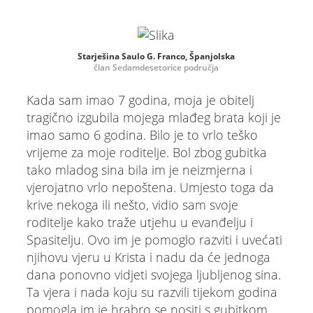
Starješina Saulo G. Franco, Španjolska
član Sedamdesetorice područja
Kada sam imao 7 godina, moja je obitelj
tragično izgubila mojega mlađeg brata koji je
imao samo 6 godina. Bilo je to vrlo teško
vrijeme za moje roditelje. Bol zbog gubitka
tako mladog sina bila im je neizmjerna i
vjerojatno vrlo nepoštena. Umjesto toga da
krive nekoga ili nešto, vidio sam svoje
roditelje kako traže utjehu u evanđelju i
Spasitelju. Ovo im je pomoglo razviti i uvećati
njihovu vjeru u Krista i nadu da će jednoga
dana ponovno vidjeti svojega ljubljenog sina.
Ta vjera i nada koju su razvili tijekom godina
pomogla im je hrabro se nositi s gubitkom