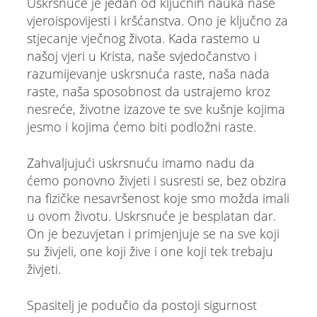
Uskrsnuće je jedan od ključnih nauka naše
vjeroispovijesti i kršćanstva. Ono je ključno za
stjecanje vječnog života. Kada rastemo u
našoj vjeri u Krista, naše svjedočanstvo i
razumijevanje uskrsnuća raste, naša nada
raste, naša sposobnost da ustrajemo kroz
nesreće, životne izazove te sve kušnje kojima
jesmo i kojima ćemo biti podložni raste.
Zahvaljujući uskrsnuću imamo nadu da
ćemo ponovno živjeti i susresti se, bez obzira
na fizičke nesavršenost koje smo možda imali
u ovom životu. Uskrsnuće je besplatan dar.
On je bezuvjetan i primjenjuje se na sve koji
su živjeli, one koji žive i one koji tek trebaju
živjeti.
Spasitelj je podučio da postoji sigurnost