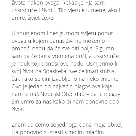
života nakon ovoga. Rekao je: »Ja sam
uskrsnuće i život… Tko vjeruje u mene, ako i
umre, živjet će.«3
U zbunjenom i nesigurnom svijetu poput
ovoga u kojem danas živimo možemo
pronaći nadu da će sve biti bolje. Siguran
sam da će bolja vremena doći, a uskrsnuće
je nauk koji donosi ovu nadu. Usmjerimo li
svoj život na Spasitelja, sve će imati smisla,
čak i ako se čini izgubljeno na neko vrijeme.
Ovo je jedan od najvećih blagoslova koje
nam je naš Nebeski Otac dao – da je njegov
Sin umro za nas kako bi nam ponovno dao
život.
Znam da ćemo se jednoga dana moja obitelj
i ja ponovno susresti s mojim mlađim