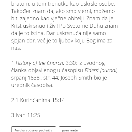
bratom, u tom trenutku kao uskrsle osobe.
Također znam da, ako smo vjerni, možemo
biti zajedno kao vječne obitelji. Znam da je
Krist uskrsnuo i živi! Po Svetome Duhu znam
da je to istina. Dar uskrsnuća nije samo
sjajan dar, već je to ljubav koju Bog ima za
nas.
1
History of the Church,
3:30; iz uvodnog
članka objavljenog u časopisu
Elders’ Journal,
srpanj 1838., str. 44; Joseph Smith bio je
urednik časopisa.
2 1 Korinćanima 15:14
3 Ivan 11:25
Poruka vodstva područja
pomirenje