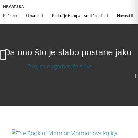
HRVATSKA
Početna
O nama
Područje Europa – središnji dio
Novosti
Da ono što je slabo postane jako
Preuzmi videozapis