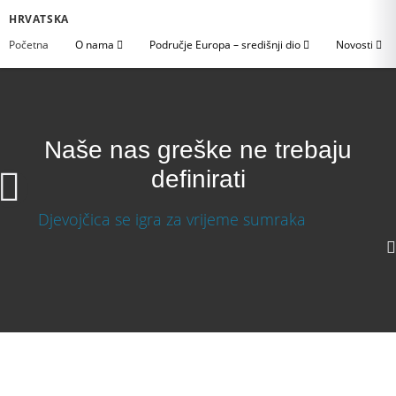
HRVATSKA
Početna
O nama
Područje Europa – središnji dio
Novosti
Naše nas greške ne trebaju
definirati
Naše nas greške ne trebaju definirati
Preuzmi video