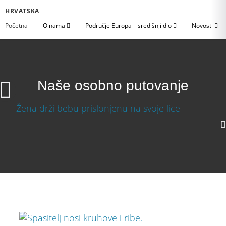
HRVATSKA
Početna
O nama
Područje Europa – središnji dio
Novosti
Naše osobno putovanje
Naše osobno putovanje
Preuzmi video