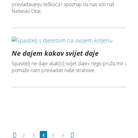
prevladavanju teškoća i spoznaji da nas voli naš
Nebeski Otac.
Ne dajem kakav svijet daje
Spasitelj ne daje »kak[o] svijet daje« nego pruža mir i
pomaže nam prevladati naše strahove.
2
3
4
5
6