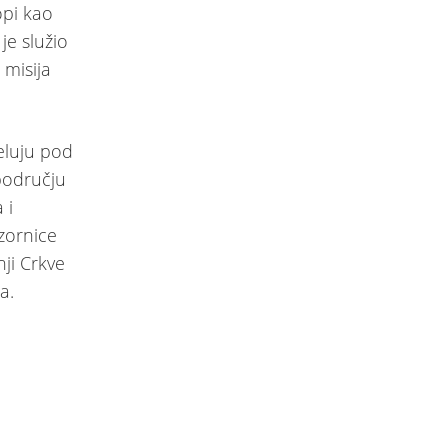
opi kao
je služio
 misija
eluju pod
području
 i
zornice
ji Crkve
ta.