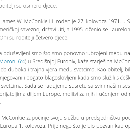
roditelji su osmero djece.
a James W. McConkie III. rođen je 27. kolovoza 1971. u S
američkoj saveznoj državi Uti, a 1995. oženio se Laurelo
Oni su roditelji četvero djece.
 ja oduševljeni smo što smo ponovno ‘ubrojeni među n
Moroni 6:4
) u Središnjoj Europi«, kaže starješina McCon
ada duboka i trajna vjera među svetcima. Kao obitelj, bi
jegovani i bogato blagoslovljeni kada smo služili s češk
 svetcima. Sada se radujemo susretu sa svim našim se
rijateljima diljem Europe, molitvi za njih i učenjem od n
e.
a McConkie započinje svoju službu u predsjedništvu po
 Europa 1. kolovoza. Prije nego što je bio pozvan kao o