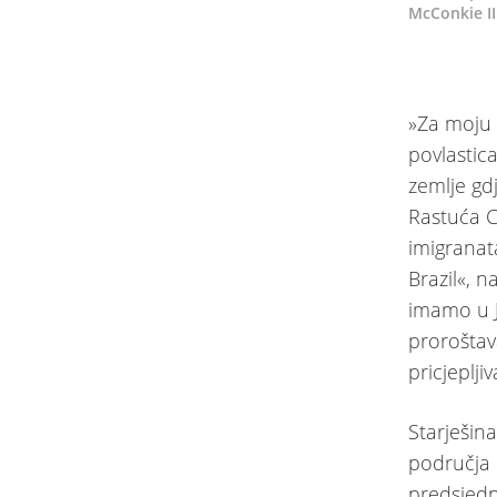
McConkie III
»Za moju 
povlastica
zemlje gd
Rastuća C
imigranata
Brazil«, 
imamo u J
prorošta
pricjeplji
Starješina
područja
predsjedn