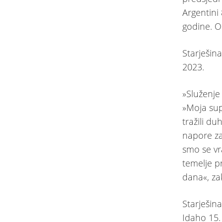
Argentini
godine. On
Starješin
2023.
»Služenje
»Moja sup
tražili du
napore z
smo se vra
temelje p
dana«, za
Starješin
Idaho 15.