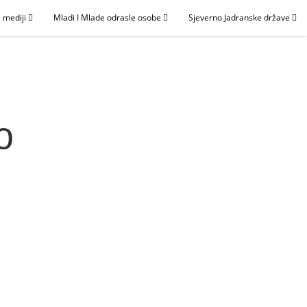
 mediji
Mladi I Mlade odrasle osobe
Sjeverno Jadranske države
o