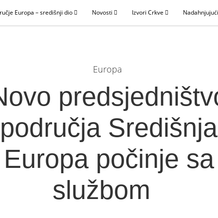
ručje Europa – središnji dio
Novosti
Izvori Crkve
Nadahnjujući
Europa
Novo predsjedništv
područja Središnja
Europa počinje sa
službom