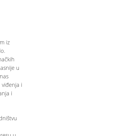
im iz
lo.
mačkih
kasnije u
anas
viđenja i
anja i
edništvu
iresu u