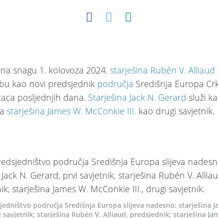
 na snagu 1. kolovoza 2024.
starješina Rubén V. Alliaud
žbu kao novi predsjednik
područja
Središnja Europa Crk
etaca posljednjih dana.
Starješina Jack N. Gerard
služi ka
 a
starješina James W. McConkie III.
kao drugi savjetnik
edništvo područja Središnja Europa slijeva nadesno: starješina J
i savjetnik; starješina Rubén V. Alliaud, predsjednik; starješina J