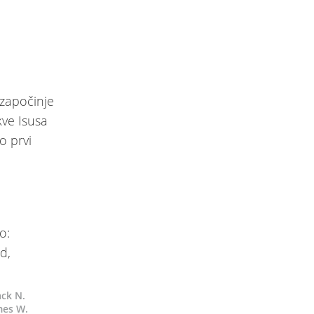
započinje
ve Isusa
o prvi
.
ack N.
ames W.