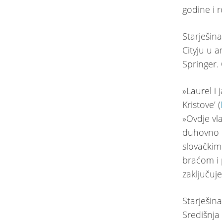
godine i 
Starješin
Cityju u 
Springer. 
»Laurel i
Kristove’ (
»Ovdje vl
duhovno n
slovačkim
braćom i p
zaključuj
Starješin
Središnja