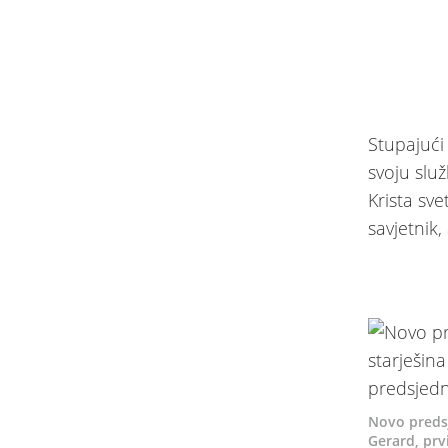
Stupajući
svoju slu
Krista sv
savjetnik,
Novo predsj
Gerard, prv