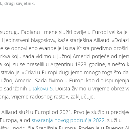
., drugi savjetnik.
suprugu Fabianu i mene služiti ovdje u Europi velika je
 i jedinstveni blagoslov«, kaže starješina Alliaud. »Dolaz
je se obnovljeno evanđelje Isusa Krista predivno proširi
rkva koju sada vidimo u Južnoj Americi potječe od nje
 koji su se preselili u Argentinu 1923. godine, a nešto 
nastavio je. »Crkvi u Europi dugujemo mnogo toga što d
užnoj Americi. Sada živimo u Europi kao dio ispunjenja 
va sadržanih u
Jakovu 5
. Doista živimo u vrijeme obreziv
vanja, vrijeme radosnog rasta«, zaključuje.
 Alliaud služi u Europi od 2021. Prvo je služio u predsj
 Europa, a od
stvaranja novog područja 2022.
služi u
ištvu područja Središnja Europa. Rođen je u Buenos A