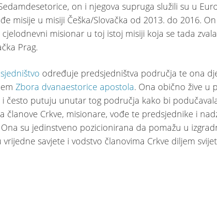
 Sedamdesetorice, on i njegova supruga služili su u Eur
ođe misije u misiji Češka/Slovačka od 2013. do 2016. On 
cjelodnevni misionar u toj istoj misiji koja se tada zvala
ačka Prag.
sjedništvo
određuje predsjedništva područja te ona dj
njem
Zbora dvanaestorice apostola
. Ona obično žive u 
e i često putuju unutar tog područja kako bi podučavala
a članove Crkve, misionare, vođe te predsjednike i nad
Ona su jedinstveno pozicionirana da pomažu u izgradn
 vrijedne savjete i vodstvo članovima Crkve diljem svije