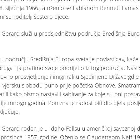
 8. siječnja 1966., a oženio se Fabianom Bennett Lamas
i su roditelji šestero djece.
a Gerard služi u predsjedništvu područja Središnja Eur
 u području Središnja Europa sveta je povlastica«, kaže
ruga i ja pratimo svoje podrijetlo iz tog područja. Naši
hovno prosvjetljenje i imigrirali u Sjedinjene Države gdje 
a vjersku slobodu puno prije početka Obnove. Smatra
tili kako bismo nastavili sabiranje za koje su oni postavi
rije mnogo godina. Ponizna je radost biti dio djela posl
ključuje.
a Gerard rođen je u Idaho Fallsu u američkoj saveznoj d
 prosinca 1957. godine. Oženio se Claudetteom Neff 19