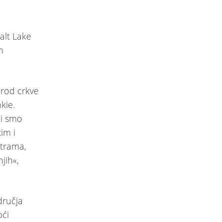
alt Lake
m
arod crkve
kie.
li smo
im i
strama,
jih«,
dručja
pći