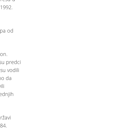
 1992.
opa od
 on.
 su predci
su vodili
mo da
li
jednjih
ržavi
84.