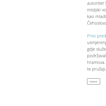
autoritet
misijski v
kao mladi 
Čehoslov
Prvo pred
usmjere
gdje služ
podržaval
hramova. 
te pružaju
vijesti