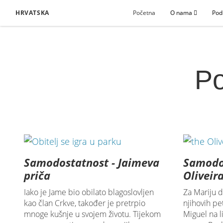
HRVATSKA
Početna
O nama
Pod
Po
Samodostatnost - Jaimeva
Samodos
priča
Oliveir
Iako je Jame bio obilato blagoslovljen
Za Mariju d
kao član Crkve, također je pretrpio
njihovih pe
mnoge kušnje u svojem životu. Tijekom
Miguel na l