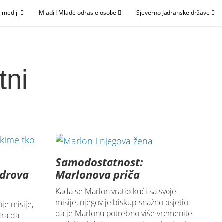
 mediji
Mladi I Mlade odrasle osobe
Sjeverno Jadranske države
tni
Samodostatnost:
edrova
Marlonova priča
Kada se Marlon vratio kući sa svoje
misije, njegov je biskup snažno osjetio
oje misije,
da je Marlonu potrebno više vremenite
dra da