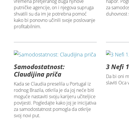
vremena pretjeranog duga njihove
napor. Pogl
putničke agencije, on i njegova supruga
za samodos
shvatili su da im je potrebna pomoć
duhovnost s
kako bi ponovno učinili svoje poslovanje
profitabilnim.
Samodostatnost:
3 Nefi 
Claudijina priča
Da bi oni m
slaviti Oca
Kada se Claudia preselila u Portugal iz
rodnog Brazila, otkrila je da joj neće biti
moguće nastaviti svoju karijeru učiteljice
povijesti. Pogledajte kako joj je inicijativa
za samodostatnost pomogla da otkrije
svoj novi put.