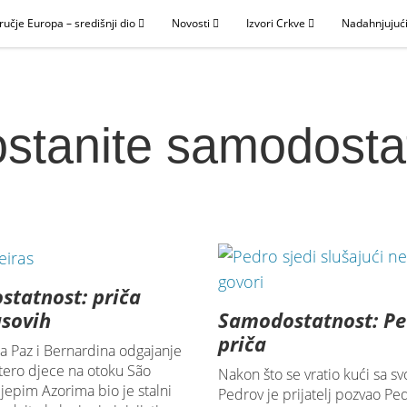
ručje Europa – središnji dio
Novosti
Izvori Crkve
Nadahnjujući
stanite samodosta
tatnost: priča
Samodostatnost: P
asovih
priča
a Paz i Bernardina odgajanje
tero djece na otoku São
Nakon što se vratio kući sa sv
ijepim Azorima bio je stalni
Pedrov je prijatelj pozvao Pe