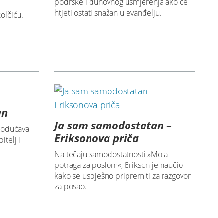
podrške i duhovnog usmjerenja ako će
htjeti ostati snažan u evanđelju.
olčiću.
an
Ja sam samodostatan –
podučava
Eriksonova priča
itelj i
Na tečaju samodostatnosti »Moja
potraga za poslom«, Erikson je naučio
kako se uspješno pripremiti za razgovor
za posao.