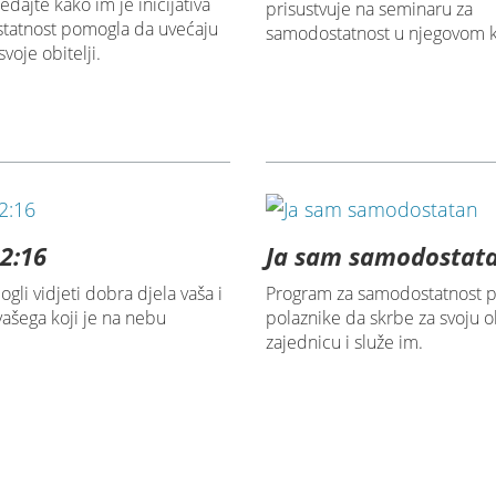
edajte kako im je inicijativa
prisustvuje na seminaru za
tatnost pomogla da uvećaju
samodostatnost u njegovom k
voje obitelji.
12:16
Ja sam samodostat
ogli vidjeti dobra djela vaša i
Program za samodostatnost 
 vašega koji je na nebu
polaznike da skrbe za svoju ob
zajednicu i služe im.