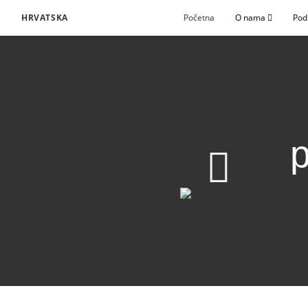
HRVATSKA
Početna
O nama
Pod
p
Svim narodima, pleme
Preuzmi video