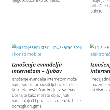
njegovo božansko porijeklo.
nedjelju. P
približite 
Uskrsu.
Iznošenje evanđelja
Iznošen
internetom – ljubav
interne
Iznošenje evanđelja internetom može
Predsjedni
nam pomoći pronositi ljubav koju Isus
možemo izn
Krist i Nebeski Otac imaju za sve nas.
da bismo se 
Doznajte kako možete objavljivati
nadahnjujući i pozitivan sadržaj da biste
pomogli drugima.