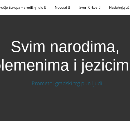
ručje Europa – središnji dio
Novosti
Izvori Crkve
Nadahnjujući
Svim narodima,
lemenima i jezici
nima i jezicima