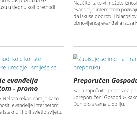
rorok vas poziva da se
Naučite kako vi možete iznosi
Isusu u tjednu koji prethodi
evanđelje internetom pozivaj
da iskuse dobrotu i blagoslov
obnovljenog evanđelja Isusa K
je evanđelja
Preporučen Gospod
tom - promo
Sada započnite proces da po
»preporučeni Gospodu« kako
k Nelson rekao nam je kako
Duh bio s vama u obilju.
ositi evanđelje internetom
istaknuli i bili svjetlo svijetu.