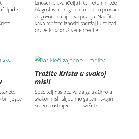
ti
Iznošenje evanđelja internetom može
ući ljude
blagosloviti druge i pomoći im pronaći
e
odgovore na njihova pitanja. Naučite
rista.
kako možete iznositi sadržaj i uzdizati
druge kroz društvene medije.
Tražite Krista u svakoj
u
misli
stanete
Spasitelj nas poziva da ga tražimo u
 bi njegov
svakoj misli, slijedimo ga svim svojim
srcem i ustrajemo do svršetka.