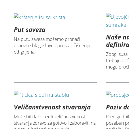
Put saveza
Naše na
Na putu saveza možemo pronaći
definira
osnovne blagoslove oprosta i čišćenja
od grijeha.
Zbog Isusa 
trebaju def
mogu pročis
Veličanstvenost stvaranja
Poziv d
Može biti lako uzeti veličanstvenost
Predsjednik
stvaranja zdravo za gotovo i zaboraviti na
poseban poz