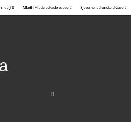
 mediji
Mladi I Mlade odrasle osobe
Sjeverno Jadranske države
ma