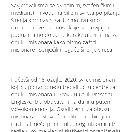
Savjetovali smo se s vladinim, svećeničkim i
medicinskim vođama diljem svijeta po pitanju
širenja koronavirusa. Uz molitvu smo
razmotrili ove okolnosti koje se razvijaju i
poduzimamo dodatne korake u centrima za
obuku misionara kako bismo zaštitili
misionare i spriječili moguće širenje virusa.
Počevši od 16. ožujka 2020. svi će misionari
koji su po rasporedu trebali ući u centre za
obuku misionara u Provu u Uti ili Prestonu u
Engleskoj biti obučavani na daljinu putem
videokonferencija. Ostali centri za obuku
misionara nastavit će raditi na uobičajeni
način, ali neće primiti nijednog misionara iz
regija u kojima vladini službenici ograničavaju