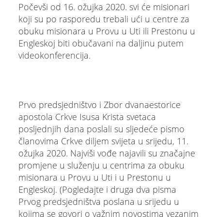
Počevši od 16. ožujka 2020. svi će misionari
koji su po rasporedu trebali ući u centre za
obuku misionara u Provu u Uti ili Prestonu u
Engleskoj biti obučavani na daljinu putem
videokonferencija.
Prvo predsjedništvo i Zbor dvanaestorice
apostola Crkve Isusa Krista svetaca
posljednjih dana poslali su sljedeće pismo
članovima Crkve diljem svijeta u srijedu, 11.
ožujka 2020. Najviši vođe najavili su značajne
promjene u služenju u centrima za obuku
misionara u Provu u Uti i u Prestonu u
Engleskoj. (Pogledajte i druga dva pisma
Prvog predsjedništva poslana u srijedu u
kojima se govori o važnim novostima vezanim