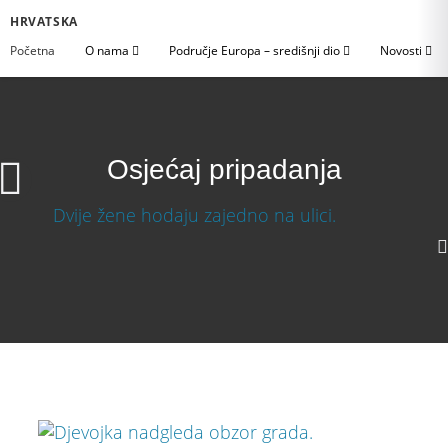
HRVATSKA
Početna
O nama
Područje Europa – središnji dio
Novosti
Osjećaj pripadanja
Osjećaj pripadanja
Preuzmi video