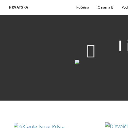
HRVATSKA
Početna
O nama
Pod
I
I iskušat ćemo ih time
Preuzmi video