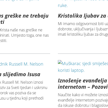
s greške ne trebaju
Kristolika ljubav za
ti
Mi imamo odgovornost biti uz
dobrote, uključivanja i ljubazn
Krista naše nas greške ne
imati kristoliku ljubav za drug
inirati. Umjesto toga, one nas
titi.
a slijedimo Isusa
Iznošenje evanđelja
 Russell M. Nelson iznosi
internetom – Pozovi
iv za Sveti tjedan i uskrsnu
rorok vas poziva da se
Naučite kako vi možete iznosi
Isusu u tjednu koji prethodi
evanđelje internetom pozivaj
da iskuse dobrotu i blagoslov