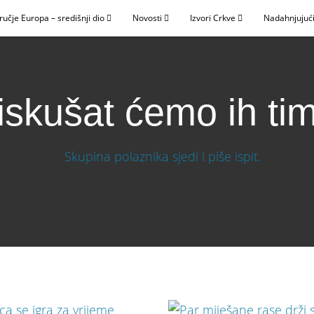
ručje Europa – središnji dio
Novosti
Izvori Crkve
Nadahnjujući
 iskušat ćemo ih ti