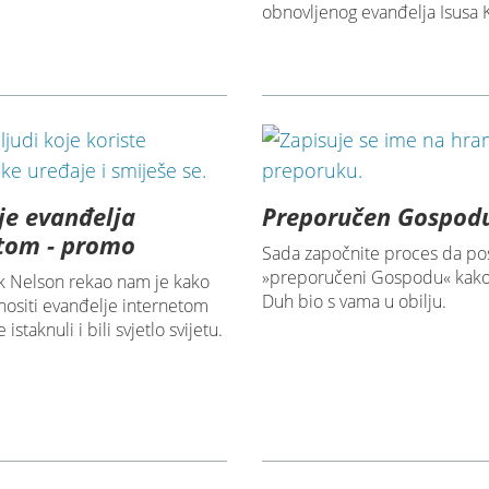
obnovljenog evanđelja Isusa K
je evanđelja
Preporučen Gospod
tom - promo
Sada započnite proces da po
»preporučeni Gospodu« kako
k Nelson rekao nam je kako
Duh bio s vama u obilju.
ositi evanđelje internetom
istaknuli i bili svjetlo svijetu.