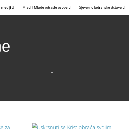
 mediji
Mladi I Mlade odrasle osobe
Sjeverno Jadranske države
me