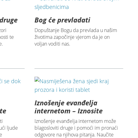
 druge
Bog će prevladati
ori
Dopuštanje Bogu da prevlada u našim
osti te
životima započinje vjerom da je on
e.
voljan voditi nas.
Iznošenje evanđelja
te
internetom – Iznosite
ti
Iznošenje evanđelja internetom može
ući ljude
blagosloviti druge i pomoći im pronaći
e
odgovore na njihova pitanja. Naučite