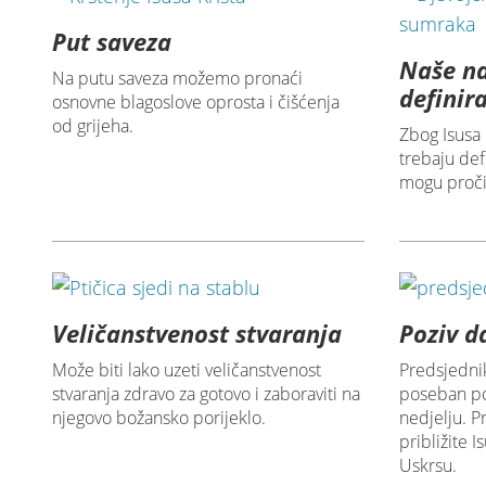
Put saveza
Naše na
Na putu saveza možemo pronaći
definira
osnovne blagoslove oprosta i čišćenja
od grijeha.
Zbog Isusa 
trebaju def
mogu pročis
Veličanstvenost stvaranja
Poziv d
Može biti lako uzeti veličanstvenost
Predsjednik
stvaranja zdravo za gotovo i zaboraviti na
poseban poz
njegovo božansko porijeklo.
nedjelju. P
približite 
Uskrsu.