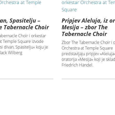
van, Spasitelju –
Pripjev Aleluja, iz o
e Tabernacle Choir
Mesija – zbor The
Tabernacle Choir
bernacle Choir i orkestar
at Temple Square izvode
Zbor The Tabernacle Choir i 
si divan, Spasitelju« koju je
Orchestra at Temple Square
Mack Wilberg
predstavljaju pripjev »Aleluja«
oratorija »Mesija« koji je skl
Friedrich Händel.