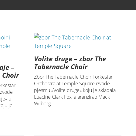
Volite druge – zbor The
Tabernacle Choir
aje –
 Choir
Zbor The Tabernacle Choir i orkestar
Orchestra at Temple Square izvode
orkestar
pjesmu »Volite druge« koju je skladala
izvode
Luacine Clark Fox, a aranžirao Mack
je« u
Wilberg.
oju je