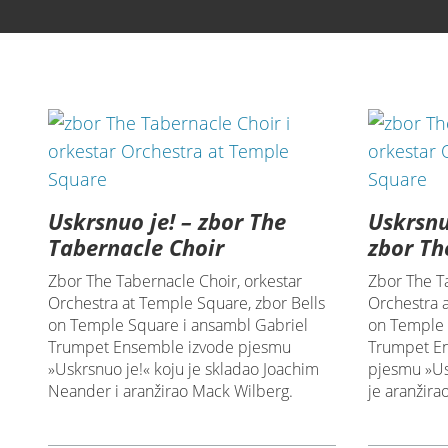
Uskrsnuo je! – zbor The
Uskrsnu
Tabernacle Choir
zbor Th
Zbor The Tabernacle Choir, orkestar
Zbor The T
Orchestra at Temple Square, zbor Bells
Orchestra 
on Temple Square i ansambl Gabriel
on Temple 
Trumpet Ensemble izvode pjesmu
Trumpet En
»Uskrsnuo je!« koju je skladao Joachim
pjesmu »Us
Neander i aranžirao Mack Wilberg.
je aranžira