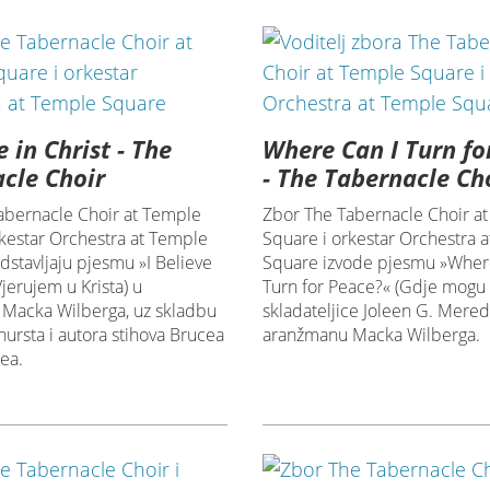
e in Christ - The
Where Can I Turn fo
cle Choir
- The Tabernacle Ch
abernacle Choir at Temple
Zbor The Tabernacle Choir a
rkestar Orchestra at Temple
Square i orkestar Orchestra 
stavljaju pjesmu »I Believe
Square izvode pjesmu »Wher
Vjerujem u Krista) u
Turn for Peace?« (Gdje mogu 
Macka Wilberga, uz skladbu
skladateljice Joleen G. Meredi
ursta i autora stihova Brucea
aranžmanu Macka Wilberga.
ea.