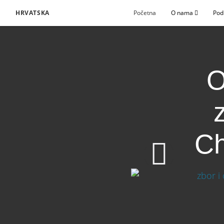
HRVATSKA
Početna
O nama
Pod
O
Ch