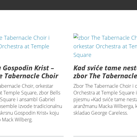
 Gospodin Krist –
Kad sviće tame nest
e Tabernacle Choir
zbor The Tabernacle
abernacle Choir, orkestar
Zbor The Tabernacle Choir i 
at Temple Square, zbor Bells
Orchestra at Temple Square 
Square i ansambl Gabriel
pjesmu »Kad sviće tame nesta
semble izvode tradicionalnu
aranžmanu Macka Wilberga, k
krsnu Gospodin Krist« koju
skladao George Careless.
o Mack Wilberg.