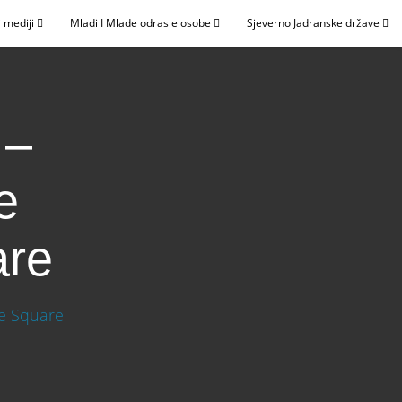
 mediji
Mladi I Mlade odrasle osobe
Sjeverno Jadranske države
 –
e
are