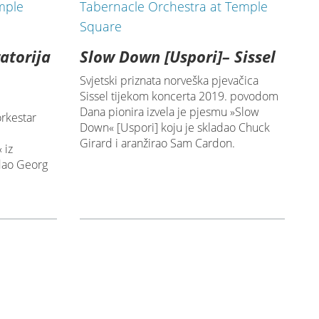
ratorija
Slow Down [Uspori]– Sissel
Svjetski priznata norveška pjevačica
Sissel tijekom koncerta 2019. povodom
Dana pionira izvela je pjesmu »Slow
orkestar
Down« [Uspori] koju je skladao Chuck
Girard i aranžirao Sam Cardon.
 iz
adao Georg