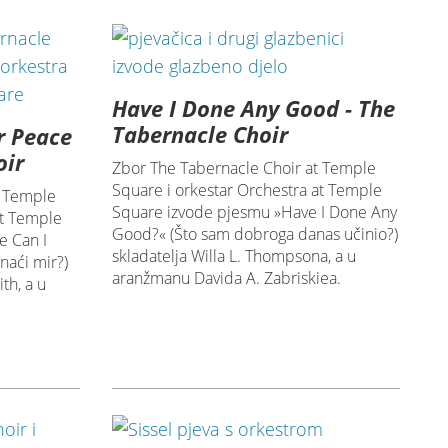
Have I Done Any Good - The
Tabernacle Choir
r Peace
oir
Zbor The Tabernacle Choir at Temple
Square i orkestar Orchestra at Temple
t Temple
Square izvode pjesmu »Have I Done Any
at Temple
Good?« (Što sam dobroga danas učinio?)
e Can I
skladatelja Willa L. Thompsona, a u
naći mir?)
aranžmanu Davida A. Zabriskiea.
th, a u