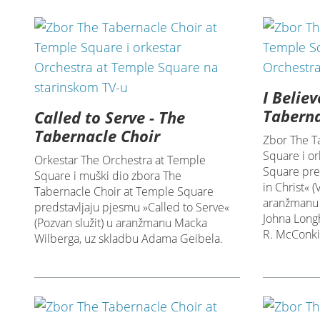
I Believ
Taberna
Called to Serve - The
Tabernacle Choir
Zbor The T
Square i o
Orkestar The Orchestra at Temple
Square pred
Square i muški dio zbora The
in Christ« (
Tabernacle Choir at Temple Square
aranžmanu 
predstavljaju pjesmu »Called to Serve«
Johna Longh
(Pozvan služit) u aranžmanu Macka
R. McConki
Wilberga, uz skladbu Adama Geibela.