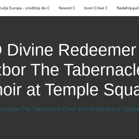
ručje Europa – središnji dio
Novosti
Izvori Crkve
Nadahnjujući
 Divine Redeemer
zbor The Tabernacl
oir at Temple Squ