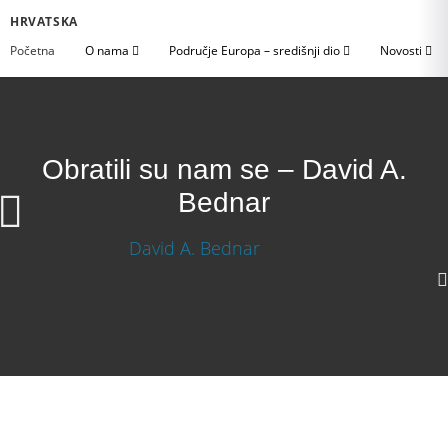
HRVATSKA
Početna
O nama
Područje Europa – središnji dio
Novosti
Obratili su nam se – David A.
Bednar
720p
360p