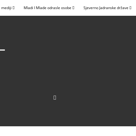
 mediji
Mladi I Mlade odrasle osobe
Sjeverno Jadranske države
–
n