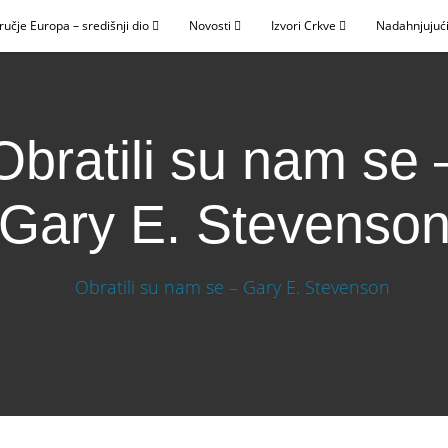
ručje Europa – središnji dio
Novosti
Izvori Crkve
Nadahnjujući
Obratili su nam se 
Gary E. Stevenso