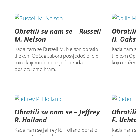
Obratili su nam se – Russell
Obratil
M. Nelson
H. Oaks
Kada nam se Russell M. Nelson obratio
Kada nam s
tijekom Općeg sabora posvjedočio je o
tijekom Op
miru koji možemo osjećati kada
koju možemo
posjećujemo hram.
Obratili su nam se – Jeffrey
Obratil
R. Holland
F. Ucht
Kada nam se Jeffrey R. Holland obratio
Kada nam s