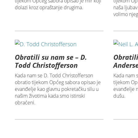
tijekom Općeg sabora opisao je mir koji
tijekom Op
dolazi kroz opraštanje drugima.
naša ljuba
volimo nje
Obratili su nam se – D.
Obratili
Todd Christofferson
Anders
Kada nam se D. Todd Christofferson
Kada nam s
obratio tijekom Općeg sabora opisao je
tijekom Op
evanđelje kao glavnu pokretačku silu u
evanđelje m
našim životima kada smo istinski
dušu.
obraćeni.