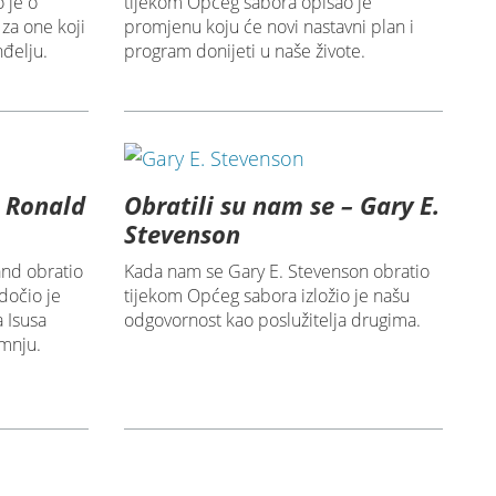
 je o
tijekom Općeg sabora opisao je
za one koji
promjenu koju će novi nastavni plan i
đelju.
program donijeti u naše živote.
– Ronald
Obratili su nam se – Gary E.
Stevenson
nd obratio
Kada nam se Gary E. Stevenson obratio
dočio je
tijekom Općeg sabora izložio je našu
 Isusa
odgovornost kao poslužitelja drugima.
umnju.