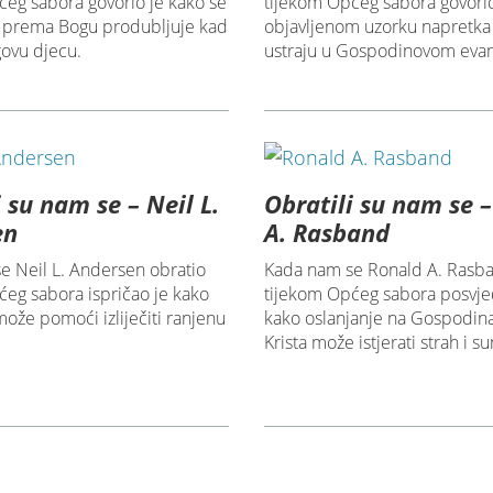
ćeg sabora govorio je kako se
tijekom Općeg sabora govorio
v prema Bogu produbljuje kad
objavljenom uzorku napretka 
govu djecu.
ustraju u Gospodinovom evan
 su nam se – Neil L.
Obratili su nam se 
en
A. Rasband
e Neil L. Andersen obratio
Kada nam se Ronald A. Rasba
ćeg sabora ispričao je kako
tijekom Općeg sabora posvje
ože pomoći izliječiti ranjenu
kako oslanjanje na Gospodina
Krista može istjerati strah i s