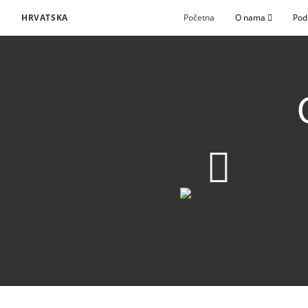
HRVATSKA
Početna
O nama
Pod
720p
360p