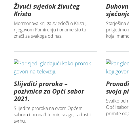
Živući svjedok živućeg
Duhovn
Krista
sjećanj
Mormonova knjiga svjedoči o Kristu,
Starješina 
njegovom Pomirenju i onome što to
prisjetimo 
znači za svakoga od nas.
koja imamo 
Slijediti proroka –
Pronađi
pozivnica za Opći sabor
svoja p
2021.
Svatko od n
Opći sabor 
Slijedite proroka na ovom Općem
primite odg
saboru i pronađite mir, snagu, radost i
svrhu.