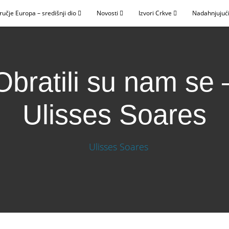
ručje Europa – središnji dio
Novosti
Izvori Crkve
Nadahnjujući
Obratili su nam se 
Ulisses Soares