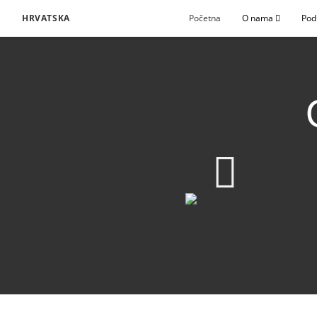
HRVATSKA
Početna
O nama
Pod
1080p