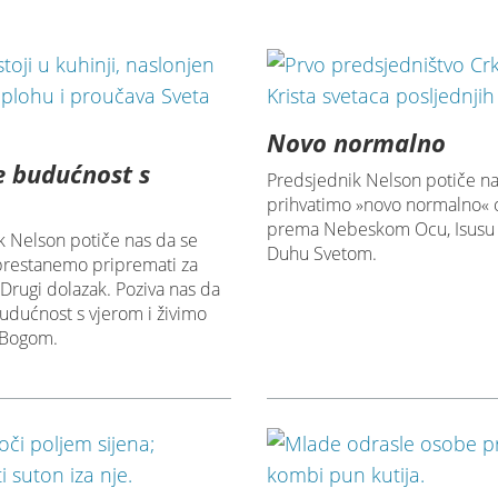
Novo normalno
te budućnost s
Predsjednik Nelson potiče n
prihvatimo »novo normalno«
prema Nebeskom Ocu, Isusu K
k Nelson potiče nas da se
Duhu Svetom.
prestanemo pripremati za
 Drugi dolazak. Poziva nas da
udućnost s vjerom i živimo
s Bogom.