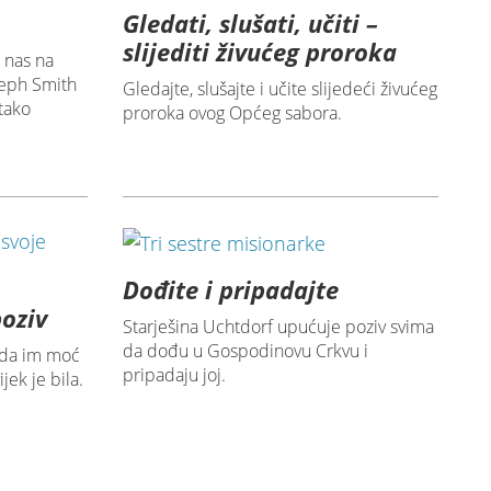
Gledati, slušati, učiti –
slijediti živućeg proroka
 nas na
oseph Smith
Gledajte, slušajte i učite slijedeći živućeg
tako
proroka ovog Općeg sabora.
Dođite i pripadajte
oziv
Starješina Uchtdorf upućuje poziv svima
da dođu u Gospodinovu Crkvu i
 da im moć
pripadaju joj.
jek je bila.