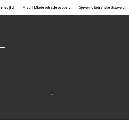
 mediji
Mladi I Mlade odrasle osobe
Sjeverno Jadranske države
–