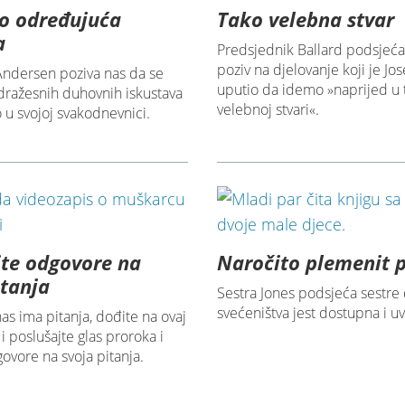
o određujuća
Tako velebna stvar
a
Predsjednik Ballard podsjeća
poziv na djelovanje koji je J
Andersen poziva nas da se
uputio da idemo »naprijed u 
dražesnih duhovnih iskustava
velebnoj stvari«.
u svojoj svakodnevnici.
te odgovore na
Naročito plemenit p
itanja
Sestra Jones podsjeća sestre
svećeništva jest dostupna i uvi
as ima pitanja, dođite na ovaj
i poslušajte glas proroka i
ovore na svoja pitanja.