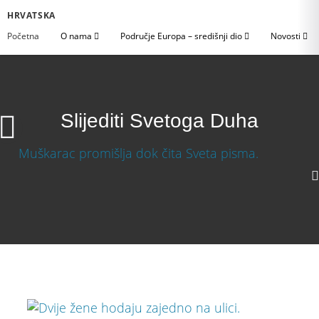
HRVATSKA
Početna
O nama
Područje Europa – središnji dio
Novosti
Slijediti Svetoga Duha
Slijediti Svetoga Duha
1080p